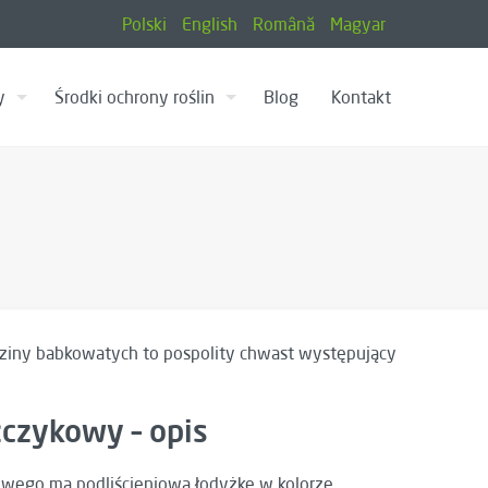
Polski
English
Română
Magyar
y
Środki ochrony roślin
Blog
Kontakt
dziny babkowatych to pospolity chwast występujący
zczykowy – opis
owego ma podliścieniową łodyżkę w kolorze