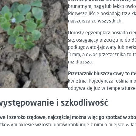
brunatnym, nagą lub lekko owłos
Pierwsze liście posiadają trzy k
najszersza ze wszystkich.
Dorosły egzemplarz posiada cie
się, osiągający przeciętnie do 3
podługowato-jajowaty lub nerk
3 mm, a owoc przetacznika to to
niż dłuższa.
Przetacznik bluszczykowy to roś
kwietnia. Pojedyncza roślina 
odbywa się już w temperaturze
występowanie i szkodliwość
e i szeroko rzędowe, najczęściej można więc go spotkać w zb
zątkowym okresie wzrostu upraw konkuruje z nimi o miejsce w ła