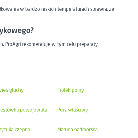
łkowania w bardzo niskich temperaturach sprawia, że
czykowego?
h. ProAgri rekomenduje w tym celu preparaty
ies głuchy
Fiołek polny
estówka powojowata
Perz właściwy
zytulia czepna
Maruna nadmorska