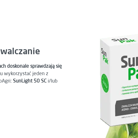
zwalczanie
ch doskonale sprawdzają się
lu wykorzystać jeden z
oAgri:
SunLight 50 SC
i/lub