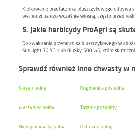
Kiełkowanie przetacznika bluszczykowego odbywa się
wschodzi bardzo wcześnie wiosną, często przed rośl
5. Jakie herbicydy ProAgri są sk
Do zwalczania przetacznika bluszczykowego w zboża
SunLight 50 SC i/lub BluSky 500 WG, które skuteczn
Sprawdź również inne chwasty w n
Skrzyp polny
Rogownica pospolita
Wyczyniec polny
Tasznik pospolity
Niezapominajka polna
Ostrożeń polny