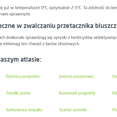
 już w temperaturze 0°C, optymalnie 2-5°C. Ta zdolność do kie
inami uprawnymi.
uteczne w zwalczaniu przetacznika blusz
ch doskonale sprawdzają się opryski z herbicydów selektywnyc
ie eliminują ten chwast z łanów zbożowych.
aszym atlasie:
Dymnica pospolita
Jasnota purpurowa
Ow
Tobołki polne
Rumianek pospolity
Rd
Samosiewy rzepaku
Szarłat szorstki
Pr