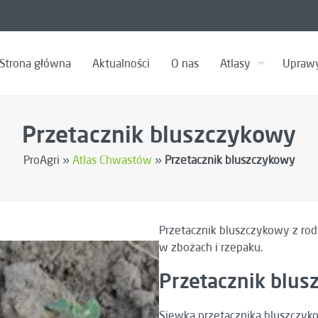
Strona główna
Aktualności
O nas
Atlasy
Upraw
Przetacznik bluszczykowy
ProAgri »
Atlas Chwastów
»
Przetacznik bluszczykowy
Przetacznik bluszczykowy z ro
w zbożach i rzepaku.
Przetacznik blus
Siewka przetacznika bluszczyk