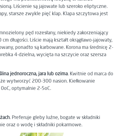
ioną. Liścienie są jajowate lub szeroko eliptyczne.
lapy, starsze zwykle pięć klap. Klapa szczytowa jest
mnozielony pęd rozesłany, niekiedy zakorzeniający
0 cm długości. Liście mają kształt okrągławo-jajowaty,
owany, ponadto są karbowane. Korona ma średnicę 2-
rebka 4-dzielna, wycięta na szczycie oraz szersza
lina jednoroczna, jara lub ozima
. Kwitnie od marca do
może wytworzyć 200-300 nasion. Kiełkowanie
 0oC, optymalnie 2-5oC.
ożach
. Preferuje gleby luźne, bogate w składniki
nie oraz o wodę i składniki pokarmowe.