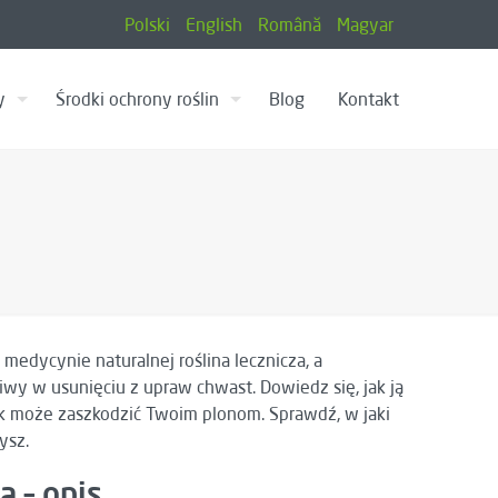
Polski
English
Română
Magyar
y
Środki ochrony roślin
Blog
Kontakt
medycynie naturalnej roślina lecznicza, a
iwy w usunięciu z upraw chwast. Dowiedz się, jak ją
ak może zaszkodzić Twoim plonom. Sprawdź, w jaki
ysz.
 – opis