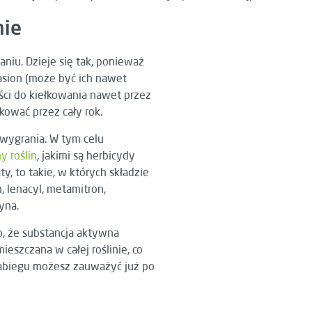
nie
niu. Dzieje się tak, ponieważ
nasion (może być ich nawet
ości do kiełkowania nawet przez
kować przez cały rok.
 wygrania. W tym celu
y roślin
, jakimi są herbicydy
, to takie, w których składzie
, lenacyl, metamitron,
yna.
o, że substancja aktywna
ieszczana w całej roślinie, co
 zabiegu możesz zauważyć już po