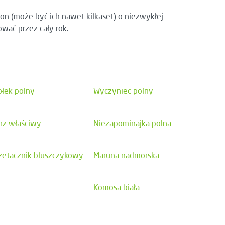
ion (może być ich nawet kilkaset) o niezwykłej
ować przez cały rok.
ołek polny
Wyczyniec polny
rz właściwy
Niezapominajka polna
zetacznik bluszczykowy
Maruna nadmorska
Komosa biała