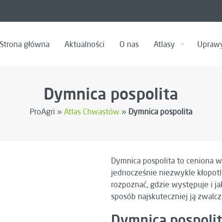
Strona główna
Aktualności
O nas
Atlasy
Upraw
Dymnica pospolita
ProAgri »
Atlas Chwastów
»
Dymnica pospolita
Dymnica pospolita to ceniona w 
jednocześnie niezwykle kłopotl
rozpoznać, gdzie występuje i j
sposób najskuteczniej ją zwalcz
Dymnica pospolita