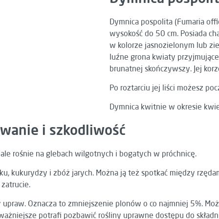
Dymnica pospolita (Fumaria offic
wysokość do 50 cm. Posiada ch
w kolorze jasnozielonym lub zi
luźne grona kwiaty przyjmując
brunatnej skończywszy. Jej korz
Po roztarciu jej liści możesz 
Dymnica kwitnie w okresie kwie
wanie i szkodliwość
le rośnie na glebach wilgotnych i bogatych w próchnicę.
aku, kukurydzy i zbóż jarych. Można ją też spotkać między rzęd
zatrucie.
upraw. Oznacza to zmniejszenie plonów o co najmniej 5%. Może 
ważniejsze potrafi pozbawić rośliny uprawne dostępu do składn