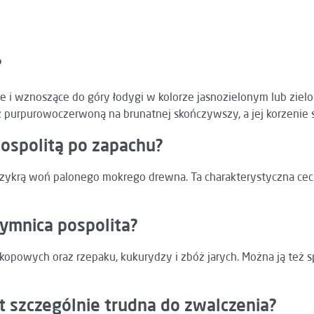
?
e i wznoszące do góry łodygi w kolorze jasnozielonym lub ziel
purpurowoczerwoną na brunatnej skończywszy, a jej korzenie są
ospolitą po zapachu?
 przykrą woń palonego mokrego drewna. Ta charakterystyczna c
ymnica pospolita?
kopowych oraz rzepaku, kukurydzy i zbóż jarych. Można ją też 
t szczególnie trudna do zwalczenia?