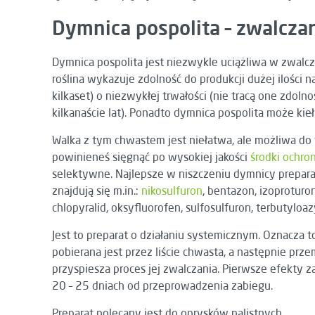
Dymnica pospolita – zwalcza
Dymnica pospolita jest niezwykle uciążliwa w zwalcza
roślina wykazuje zdolność do produkcji dużej ilości 
kilkaset) o niezwykłej trwałości (nie tracą one zdoln
kilkanaście lat). Ponadto dymnica pospolita może kieł
Walka z tym chwastem jest niełatwa, ale możliwa do
powinieneś sięgnąć po wysokiej jakości
środki ochron
selektywne. Najlepsze w niszczeniu dymnicy preparaty
znajdują się m.in.:
nikosulfuron
, bentazon, izoproturon
chlopyralid, oksyfluorofen, sulfosulfuron, terbutyloaz
Jest to preparat o działaniu systemicznym. Oznacza t
pobierana jest przez liście chwasta, a następnie przem
przyspiesza proces jej zwalczania. Pierwsze efekty
20 – 25 dniach od przeprowadzenia zabiegu.
Preparat polecany jest do oprysków nalistnych.