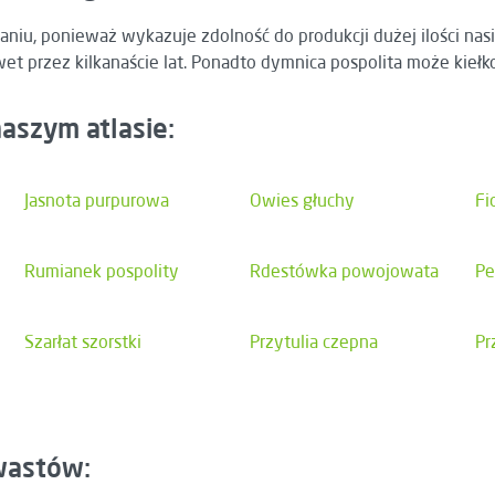
aniu, ponieważ wykazuje zdolność do produkcji dużej ilości nas
wet przez kilkanaście lat. Ponadto dymnica pospolita może kiełk
aszym atlasie:
Jasnota purpurowa
Owies głuchy
Fi
Rumianek pospolity
Rdestówka powojowata
Pe
Szarłat szorstki
Przytulia czepna
Pr
hwastów: