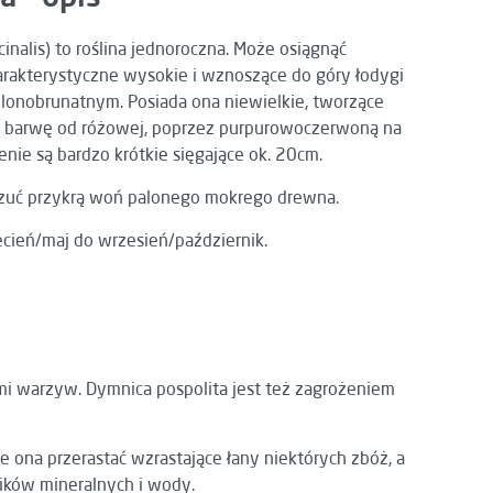
inalis) to roślina jednoroczna. Może osiągnąć
arakterystyczne wysokie i wznoszące do góry łodygi
elonobrunatnym. Posiada ona niewielkie, tworzące
e barwę od różowej, poprzez purpurowoczerwoną na
enie są bardzo krótkie sięgające ok. 20cm.
poczuć przykrą woń palonego mokrego drewna.
cień/maj do wrzesień/październik.
ami warzyw. Dymnica pospolita jest też zagrożeniem
ona przerastać wzrastające łany niektórych zbóż, a
ików mineralnych i wody.