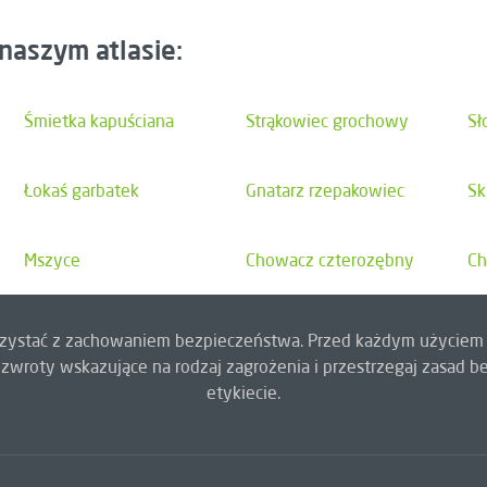
naszym atlasie:
Śmietka kapuściana
Strąkowiec grochowy
Sł
Łokaś garbatek
Gnatarz rzepakowiec
Sk
Mszyce
Chowacz czterozębny
Ch
orzystać z zachowaniem bezpieczeństwa. Przed każdym użyciem 
zwroty wskazujące na rodzaj zagrożenia i przestrzegaj zasad
etykiecie.