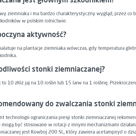
y ziemniaka i ma bardzo charakterystyczny wygląd, przez co ba
zkodników w polskim rolnictwie.
zpoczyna aktywność?
alatuje na plantacje ziemniaka wówczas, gdy temperatura gleb
kodnika.
kodliwości stonki ziemniaczanej?
to 10 złóż jaj na 10 roślin lub 15 larw na 1 roślinę. Przekrocz
rekomendowany do zwalczania stonki ziemn
nt technologii ograniczania presji stonki ziemniaczanej rekom
óre mogą być stosowane w rotacji z innymi mechanizmami działan
iaczanej jest Kowboj 200 SL, który zawiera acetampiryd o dzi