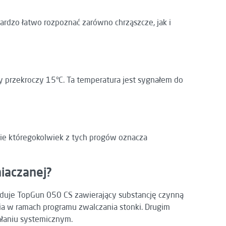
rdzo łatwo rozpoznać zarówno chrząszcze, jak i
y przekroczy 15°C. Ta temperatura jest sygnałem do
enie któregokolwiek z tych progów oznacza
iaczanej?
enduje TopGun 050 CS zawierający substancję czynną
ia w ramach programu zwalczania stonki. Drugim
ałaniu systemicznym.