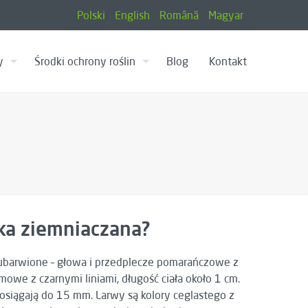
Polski
English
Română
Magyar
y
Środki ochrony roślin
Blog
Kontakt
ka ziemniaczana?
 ubarwione – głowa i przedplecze pomarańczowe z
owe z czarnymi liniami, długość ciała około 1 cm.
osiągają do 15 mm. Larwy są kolory ceglastego z