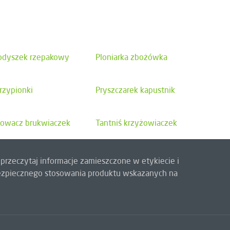
odyszek rzepakowy
Ploniarka zbożówka
rzypionki
Pryszczarek kapustnik
owacz brukwiaczek
Tantniś krzyżowiaczek
przeczytaj informacje zamieszczone w etykiecie i
 bezpiecznego stosowania produktu wskazanych na