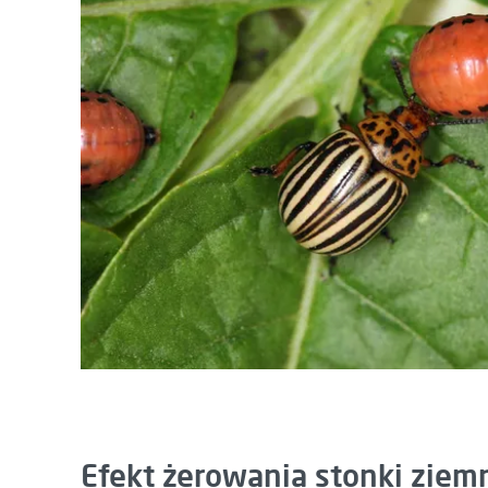
Efekt żerowania stonki ziem