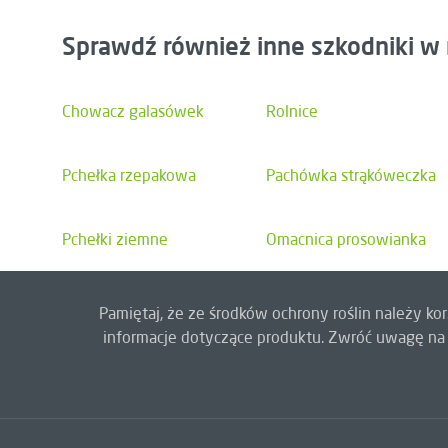
Sprawdź również inne szkodniki w 
Chowacz galasówek
Rolnice
Pchełka rzepakowa
Pachówka strąkóweczka
Pchełki ziemne
Omacnica prosowianka
Pamiętaj, że ze środków ochrony roślin należy k
informacje dotyczące produktu. Zwróć uwagę na 