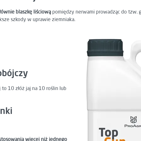
łównie blaszkę liściową
pomiędzy nerwami prowadząc do tzw. go
ększe szkody w uprawie ziemniaka.
obójczy
o 10 złóż jaj na 10 roślin lub
onki
tosowania więcej niż jednego