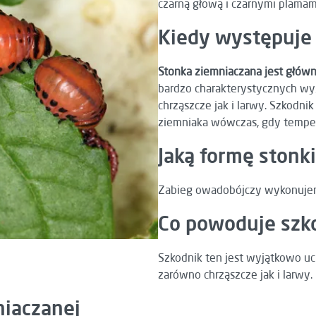
czarną głową i czarnymi plama
Kiedy występuje
Stonka ziemniaczana jest głów
bardzo charakterystycznych wy
chrząszcze jak i larwy. Szkodni
ziemniaka wówczas, gdy temper
Jaką formę stonk
Zabieg owadobójczy wykonujemy 
Co powoduje szko
Szkodnik ten jest wyjątkowo u
zarówno chrząszcze jak i larwy.
niaczanej