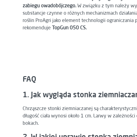
zabiegu owadobójczego.
W związku z tym należy wyb
substancje czynne o różnych mechanizmach działani
roślin ProAgri jako element technologii ograniczania 
rekomenduje
TopGun 050 CS.
FAQ
1. Jak wygląda stonka ziemniacza
Chrząszcze stonki ziemniaczanej są charakterystycz
długość ciała wynosi około 1 cm. Larwy w zależności
bokach.
2. W jakiej uprawie stonka ziemn