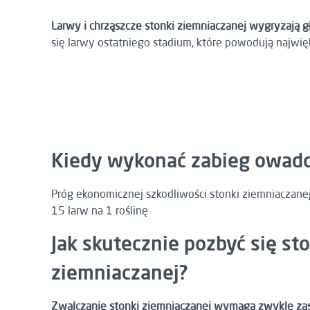
Larwy i chrząszcze stonki ziemniaczanej wygryzają g
się larwy ostatniego stadium, które powodują najwi
Kiedy wykonać zabieg owad
Próg ekonomicznej szkodliwości stonki ziemniaczanej t
15 larw na 1 roślinę
Jak skutecznie pozbyć się st
ziemniaczanej?
Zwalczanie stonki ziemniaczanej wymaga zwykle zas