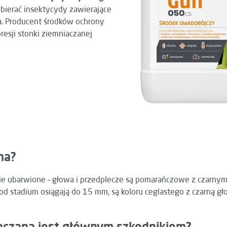
ierać insektycydy zawierające
a. Producent środków ochrony
presji stonki ziemniaczanej
na?
nie ubarwione – głowa i przedplecze są pomarańczowe z czarnym
 od stadium osiągają do 15 mm, są koloru ceglastego z czarną 
iaczana jest głównym szkodnikiem?