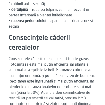
în ultimii ani — secetă)
•
de tulpină
— ruperea tulpinii, cel mai frecvent în
partea inferioară a plantei înrădăcinate
•
ruperea pedunculului
— apare practic doar la orz și
secară
Consecințele căderii
cerealelor
Consecințele căderii cerealelor sunt foarte grave.
Fotosinteza este mai puțin eficientă, iar plantele
sunt mai susceptibile la boli. Maturarea culturii este
mai puțin uniformă, și pot apărea invazii de buruieni.
Recoltarea este îngreunată și mai puțin eficientă, iar
pierderile din cauza boabelor nerecoltate sunt mai
mari (până la 50%). Apar pierderi semnificative de
recoltă, iar parametrii săi calitativi, precum MMB,
conținutul de proteină și gluten sunt mult diminuați.