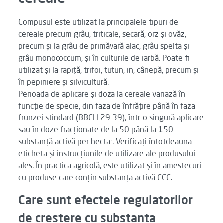
Compusul este utilizat la principalele tipuri de
cereale precum grâu, triticale, secară, orz și ovăz,
precum și la grâu de primăvară alac, grâu spelta și
grâu monococcum, și în culturile de iarbă. Poate fi
utilizat și la rapiță, trifoi, tutun, in, cânepă, precum și
în pepiniere și silvicultură.
Perioada de aplicare și doza la cereale variază în
funcție de specie, din faza de înfrățire până în faza
frunzei stindard (BBCH 29-39), într-o singură aplicare
sau în doze fracționate de la 50 până la 150
substanță activă per hectar. Verificați întotdeauna
eticheta și instrucțiunile de utilizare ale produsului
ales. În practica agricolă, este utilizat și în amestecuri
cu produse care conțin substanța activă CCC.
Care sunt efectele regulatorilor
de creștere cu substanța