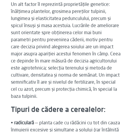
Un alt factor îl reprezintă proprietățile genetice:
înălțimea plantelor, grosimea pereților tulpinii,
lungimea și elasticitatea pedunculului, precum și
spicul însuși și masa acestuia. Lucrările de ameliorare
sunt orientate spre obținerea celor mai buni
parametri pentru prevenirea căderii, motiv pentru
care decizia privind alegerea soiului are un impact
major asupra apariției acestui fenomen în câmp. Ceea
ce depinde în mare măsură de decizia agricultorului
este agrotehnica; selecția terenului și metoda de
cultivare, densitatea și norma de semănat. Un impact
semnificativ îl are și nivelul de fertilizare, în special
cel cu azot, precum și protecția chimică, în special la
baza tulpinii.
Tipuri de cădere a cerealelor:
•
radiculară
— planta cade cu rădăcini cu tot din cauza
înmuierii excesive și simultane a solului (rar întâlnită