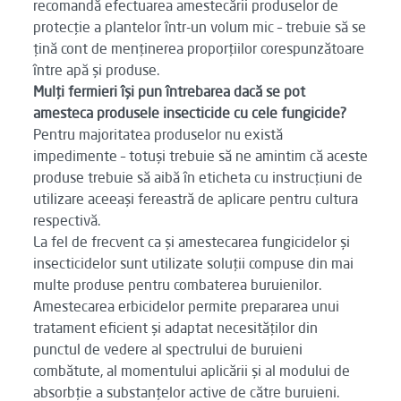
recomandă efectuarea amestecării produselor de
protecție a plantelor într-un volum mic – trebuie să se
țină cont de menținerea proporțiilor corespunzătoare
între apă și produse.
Mulți fermieri își pun întrebarea dacă se pot
amesteca produsele insecticide cu cele fungicide?
Pentru majoritatea produselor nu există
impedimente – totuși trebuie să ne amintim că aceste
produse trebuie să aibă în eticheta cu instrucțiuni de
utilizare aceeași fereastră de aplicare pentru cultura
respectivă.
La fel de frecvent ca și amestecarea fungicidelor și
insecticidelor sunt utilizate soluții compuse din mai
multe produse pentru combaterea buruienilor.
Amestecarea erbicidelor permite prepararea unui
tratament eficient și adaptat necesităților din
punctul de vedere al spectrului de buruieni
combătute, al momentului aplicării și al modului de
absorbție a substanțelor active de către buruieni.