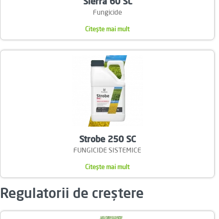
Sierra 60 SL
Fungicide
:
Citește mai mult
Sierra
60
SL
Strobe 250 SC
FUNGICIDE SISTEMICE
:
Citește mai mult
Strobe
Regulatorii de creștere
250
SC