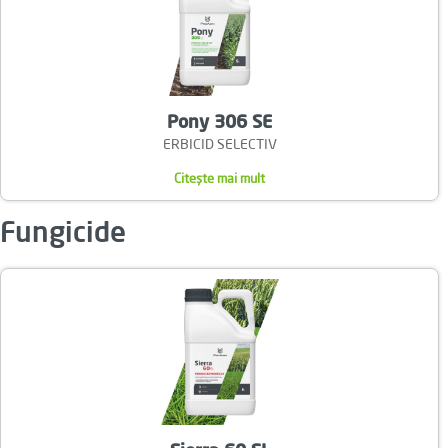
Pony 306 SE
ERBICID SELECTIV
:
Citește mai mult
Pony
Fungicide
306
SE