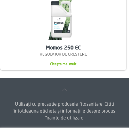
Momos 250 EC
REGULATOR DE CREȘTERE
:
Citește mai mult
Momos
250
EC
Utilizați cu precauție produsele fitosanitare. Citiți
întotdeauna eticheta și informațiile despre produs
înainte de utilizare